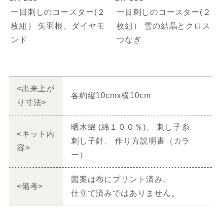
一目刺しのコースター(２
一目刺しのコースター(２
枚組） 矢羽根、ダイヤモ
枚組） 雪の結晶とクロス
ンド
つなぎ
<出来上が
各約縦10cmx横10cm
り寸法>
晒木綿 (綿１００％)、 刺し子糸
<キット内
刺し子針、 作り方説明書（カラ
容>
ー）
図案は布にプリント済み。
<備考>
仕立て済みではありません。